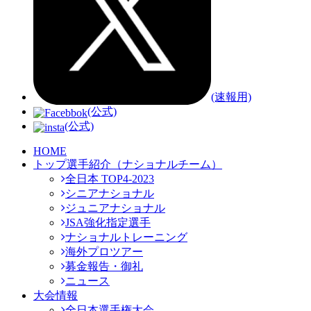
(速報用)
(公式)
(公式)
HOME
トップ選手紹介（ナショナルチーム）
全日本 TOP4-2023
シニアナショナル
ジュニアナショナル
JSA強化指定選手
ナショナルトレーニング
海外プロツアー
募金報告・御礼
ニュース
大会情報
全日本選手権大会