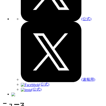
(公式)
(速報用)
(公式)
(公式)
ニュース