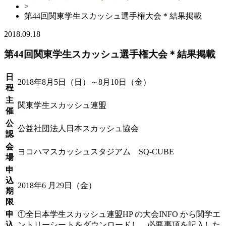
>
第44回関東学生スカッシュ選手権大会＊結果掲載
2018.09.18
第44回関東学生スカッシュ選手権大会＊結果掲載
日
2018年8月5日（日）～8月10日（金）
程
主
関東学生スカッシュ連盟
催
公
公益社団法人日本スカッシュ協会
認
会
ヨコハマスカッシュスタジアム SQ-CUBE
場
申
込
2018年6 月29日（金）
期
限
申
①全日本学生スカッシュ連盟HP の大会INFO から関学エ
込
ントリーシートをダウンロードし、必要事項を記入した