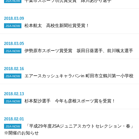
千葉市スポーツ功労賞受賞 緑川あかり選手
JSA-NOW
2018.03.09
松本航太 高校生新聞社賞受賞！
JSA-NOW
2018.03.05
伊勢原市スポーツ賞受賞 坂田日葵選手、前川颯太選手
JSA-NOW
2018.02.16
エアースカッシュキャラバンin 町田市立鶴川第一小学校
JSA-NOW
2018.02.13
杉本梨沙選手 今年も彦根スポーツ賞を受賞！
JSA-NOW
2018.02.01
「平成29年度JSAジュニアスカウトセレクション・春」
JSA-NOW
※開催のお知らせ