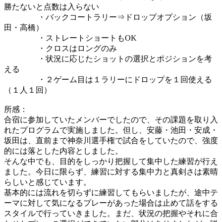
勝たないと点数は入らない
・バックコートラリー⇒ドロップオプション（坂
田・高橋）
・ストレートショートもOK
・クロスはロングのみ
・状況に応じたショットの選択とポジションを考
える
・２ゲーム目は１ラリーにドロップを１回使える
（１人１回）
所感：
合宿に参加していたメンバーでしたので、その課題を取り入
れたプログラムで実施しました。但し、安藤・池田・安成・
坂田は、直前まで神奈川選手権で試合をしていたので、強度
的には落とした内容としました。
そんな中でも、目的をしっかり把握して集中した練習が行え
ました。今日に限らず、練習に対する集中力と真剣さは素晴
らしいと感じています。
基本的には流れを切らずに練習してもらいましたが、途中テ
ーマに対して気になるプレーがあった場合は止めて話をする
スタイルで行っていきました。まだ、状況の把握やそれに合