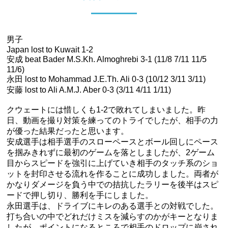
男子
Japan lost to Kuwait 1-2
安成 beat Bader M.S.Kh. Almoghrebi 3-1 (11/8 7/11 11/5
11/6)
永田 lost to Mohammad J.E.Th. Ali 0-3 (10/12 3/11 3/11)
安藤 lost to Ali A.M.J. Aber 0-3 (3/11 4/11 1/11)
クウェートには惜しくも1-2で敗れてしまいました。昨
日、動画を撮り対策を練ってのトライでしたが、相手の力
が優った結果だったと思います。
安成選手は相手選手のスローペースとボール回しにペース
を掴みきれずに最初のゲームを落としましたが、2ゲーム
目からスピードを強引に上げていき相手のタッチ系のショ
ットを封印させる流れを作ることに成功しました。両者が
かなりダメージを負う中での拮抗したラリーを後半はスピ
ードで押し切り、勝利を手にしました。
永田選手は、ドライブにキレのある選手との対戦でした。
打ち合いの中でどれだけミスを減らすのかがキーとなりま
したが、ポイントになるところで相手のドロップに崩され