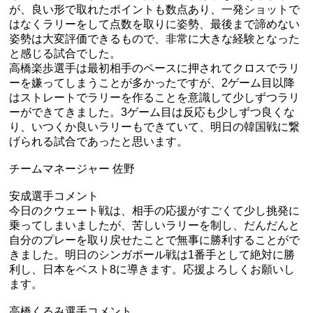
が、良い形で取れたポイントも数点あり、一発ショットで
はなくラリーをして点数を取りに姿勢、最後まで諦めない
姿勢は大変評価できるもので、非常に大きな経験となった
と感じる試合でした。
高橋楽歩選手は最初相手のペースに押されてクロスでラリ
ーを嫌ってしまうことが多かったですが、2ゲーム目以降
はストレートでラリーを作ることを意識して少しずつラリ
ーができてきました。3ゲーム目は反応も少しずつ良くな
り、いつくか良いラリーもできていて、明日の韓国戦に繋
げられる試合であったと思います。
チームマネージャー 佐野
安成選手コメント
今日のクウェート戦は、相手の応援がすごくて少し挑発に
乗ってしまいましたが、苦しいラリーを制し、だんだんと
自分のプレーを取り戻せたことで無事に勝利することがで
きました。明日のシンガポール戦は1番手として絶対に勝
利し、日本をベスト8に導きます。応援よろしくお願いし
ます。
高橋くるみ選手コメント