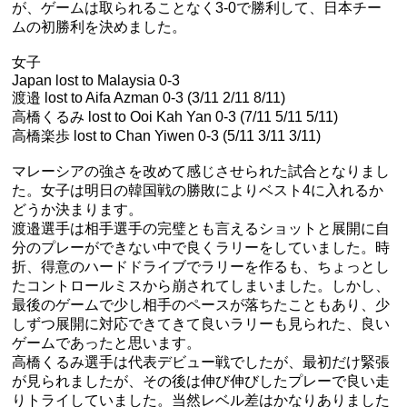
が、ゲームは取られることなく3-0で勝利して、日本チー
ムの初勝利を決めました。
女子
Japan lost to Malaysia 0-3
渡邉 lost to Aifa Azman 0-3 (3/11 2/11 8/11)
高橋くるみ lost to Ooi Kah Yan 0-3 (7/11 5/11 5/11)
高橋楽歩 lost to Chan Yiwen 0-3 (5/11 3/11 3/11)
マレーシアの強さを改めて感じさせられた試合となりまし
た。女子は明日の韓国戦の勝敗によりベスト4に入れるか
どうか決まります。
渡邉選手は相手選手の完璧とも言えるショットと展開に自
分のプレーができない中で良くラリーをしていました。時
折、得意のハードドライブでラリーを作るも、ちょっとし
たコントロールミスから崩されてしまいました。しかし、
最後のゲームで少し相手のペースが落ちたこともあり、少
しずつ展開に対応できてきて良いラリーも見られた、良い
ゲームであったと思います。
高橋くるみ選手は代表デビュー戦でしたが、最初だけ緊張
が見られましたが、その後は伸び伸びしたプレーで良い走
りトライしていました。当然レベル差はかなりありました