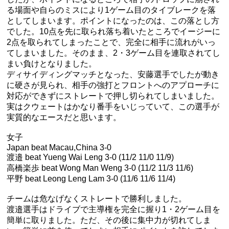
る場面や自らのミスにより1ゲーム目のタイブレークを落
としてしまいます。ポイントになったのは、この落とし方
でした。10点を先に取られ落ち着いたところでイージーに
2点を取られてしまったことで、完全に相手に流れがいっ
てしまいました。そのまま、2・3ゲーム目を連取されてし
まい負けとなりました。
ディサイディングマッチとなった、安藤選手でしたが動き
に硬さが見られ、相手の強打とフロントへのアプローチに
対応ができずにストレートで押し切られてしまいました。
実はクウェートはかなり番手をいじっていて、この選手が
実質的なエースだと思います。
女子
Japan beat Macau,China 3-0
渡邉 beat Yueng Wai Leng 3-0 (11/2 11/0 11/9)
高橋楽歩 beat Wong Man Weng 3-0 (11/2 11/3 11/6)
平野 beat Leong Leng Lam 3-0 (11/6 11/6 11/4)
チームは危なげなくストレートで勝利しました。
渡邉選手はドライブで主導権を完全に握り1・2ゲーム目を
簡単に取りました。ただ、その後に集中力が切れてしま