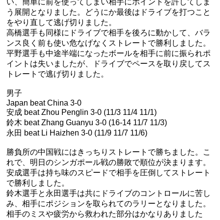
い、簡単に前を使ってしまい相手にポイントを許してしま
う展開となりました。どうにか最後はドライブを打つこと
をやり直して逃げ切りました。
高橋選手も同様にドライブで相手を後ろに動かして、バラ
ンス良く前も使い危なげなくストレートで勝利しました。
平野選手も中途半端になったボールを相手に前に振られポ
イントは失いましたが、ドライブでペースを取り戻してス
トレートで逃げ切りました。
男子
Japan beat China 3-0
安成 beat Zhou Penglin 3-0 (11/3 11/4 11/1)
鈴木 beat Zhang Guanyu 3-0 (16-14 11/7 11/3)
永田 beat Li Haizhen 3-0 (11/9 11/7 11/6)
勝負所の中国戦にはきっちりストレートで勝ちました。こ
れで、明日のシンガポール戦の勝敗で順位が決まります。
安成選手は持ち味のスピードで相手を圧倒してストレート
で勝利しました。
鈴木選手と永田選手は共にドライブのコントロールに苦し
み、相手にポジションを取られてのラリーとなりました。
相手のミスや疲労から救われた部分はかなりありました