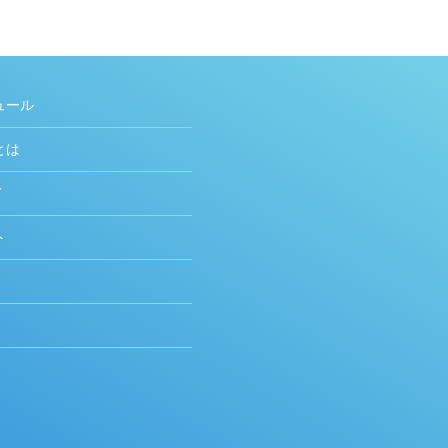
ュール
とは
て
ト