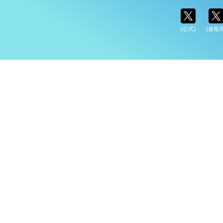
(公式)
(速報用