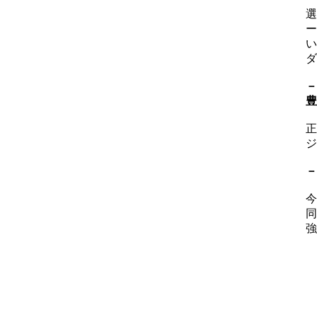
選
ー
い
ダ
－
豊
正
ジ
－
今
同
強