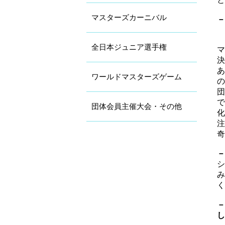
マスターズカーニバル
－
全日本ジュニア選手権
マ
決
あ
ワールドマスターズゲーム
の
団
で
団体会員主催大会・その他
化
注
奇
－
シ
み
く
－
し