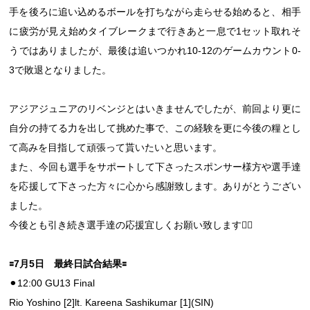
手を後ろに追い込めるボールを打ちながら走らせる始めると、相手
に疲労が見え始めタイブレークまで行きあと一息で1セット取れそ
うではありましたが、最後は追いつかれ10-12のゲームカウント0-
3で敗退となりました。
アジアジュニアのリベンジとはいきませんでしたが、前回より更に
自分の持てる力を出して挑めた事で、この経験を更に今後の糧とし
て高みを目指して頑張って貰いたいと思います。
また、今回も選手をサポートして下さったスポンサー様方や選手達
を応援して下さった方々に心から感謝致します。ありがとうござい
ました。
今後とも引き続き選手達の応援宜しくお願い致します🙇‍♀️
🟰7月5日 最終日試合結果🟰
⚫︎12:00 GU13 Final
Rio Yoshino [2]lt. Kareena Sashikumar [1](SIN)