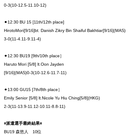
0-3(10-12.5-11.10-12)
⚫︎12:30 BU 15 [11th/12th place]
HirotoMori[9/16]bt. Danish Zikry Bin Shaiful Bakhtiar[9/16](MAS)
3-0(11-4.11-9.11-4)
⚫︎12:30 BU19 [9th/10th place］
Haruto Mori [5/8] lt.Oon Jayden
[9/16](MAS)0-3(10-12.6-11.7-11)
⚫︎13:00 GU15 [7th/8th place］
Emily Senior [5/8] lt.Nicole Yu Hiu Ching[5/8](HKG)
2-3(11-13.9-11.12-10.11-8.8-11)
🟰派遣選手最終結果🟰
BU19 森悠人 10位