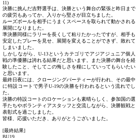
11)
決勝に挑んだ吉野選手は、決勝という舞台の緊張と昨日まで
の疲労もあってか、入りから堅さが目立ちました。
ルーズボールを相手にうまくスペースを取られて動かされる
展開になりました。
準決勝同様にラリーを長くして粘りたかったですが、相手も
安定したプレーを見せ、展開を変えることができず、敗れて
しまいました。
しかしながら、U-13というカテゴリでアジアジュニア個人
戦の準優勝は誇れる結果だと思います。また決勝の舞台を経
験したこと、そしてこの悔しさを糧にしていってもらいたい
と思います。
最終日夜には、クロージングパーティーが行われ、その最中
に特設コートで男子U-19の決勝を行われるという流れでし
た。
決勝の特設コートのロケーションも素晴らしく、参加国の選
手たちやボランティアスタッフと交流しながら、決勝観戦と
表彰式を過ごしました。
皆様、応援いただき、ありがとうございました。
[最終結果]
BU19