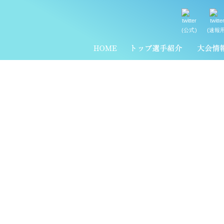
(公式)
(速報用