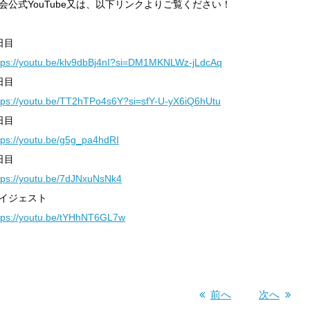
会公式YouTube又は、以下リンクよりご覧ください！
日目
tps://youtu.be/klv9dbBj4nI?si=DM1MKNLWz-jLdcAq
日目
tps://youtu.be/TT2hTPo4s6Y?si=sfY-U-yX6iQ6hUtu
日目
tps://youtu.be/g5g_pa4hdRI
日目
tps://youtu.be/7dJNxuNsNk4
イジェスト
tps://youtu.be/tYHhNT6GL7w
前へ
次へ