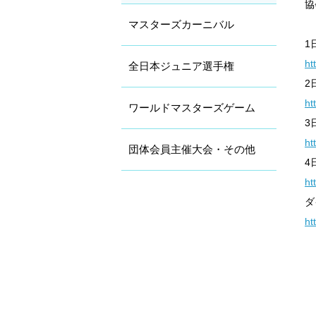
協
マスターズカーニバル
1
ht
全日本ジュニア選手権
2
ht
ワールドマスターズゲーム
3
ht
団体会員主催大会・その他
4
ht
ダ
ht