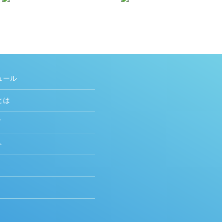
ュール
とは
て
ト