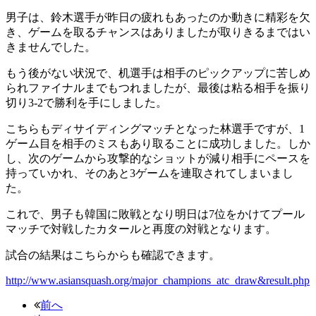
男子は、鈴木選手が昨日の疲れもあったのか動きに精彩を欠
き、ゲームを取るチャンスはありましたが取りきるまではい
きませんでした。
もう後がない状況で、机選手は相手のピックアップに苦しめ
られファイナルまでもつれましたが、最後は粘る相手を振り
切り3-2で勝利を手にしました。
こちらもディサイディングマッチとなった林選手ですが、1
ゲーム目を相手のミスもあり取ることに成功しました。しか
し、次のゲームから攻撃的なショットが減り相手にペースを
持っていかれ、そのあと3ゲームを連取されてしまいまし
た。
これで、男子も韓国に敗戦となり明日は7位をかけてプール
マッチで対戦したカタールと再度の対戦となります。
試合の結果はこちらからも確認できます。
http://www.asiansquash.org/major_champions_atc_draw&result.php
前へ