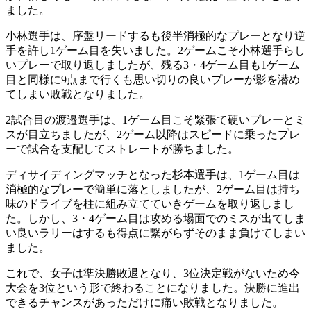
ました。
小林選手は、序盤リードするも後半消極的なプレーとなり逆
手を許し1ゲーム目を失いました。2ゲームこそ小林選手らし
いプレーで取り返しましたが、残る3・4ゲーム目も1ゲーム
目と同様に9点まで行くも思い切りの良いプレーが影を潜め
てしまい敗戦となりました。
2試合目の渡邉選手は、1ゲーム目こそ緊張て硬いプレーとミ
スが目立ちましたが、2ゲーム以降はスピードに乗ったプレ
ーで試合を支配してストレートが勝ちました。
ディサイディングマッチとなった杉本選手は、1ゲーム目は
消極的なプレーで簡単に落としましたが、2ゲーム目は持ち
味のドライブを柱に組み立てていきゲームを取り返しまし
た。しかし、3・4ゲーム目は攻める場面でのミスが出てしま
い良いラリーはするも得点に繋がらずそのまま負けてしまい
ました。
これで、女子は準決勝敗退となり、3位決定戦がないため今
大会を3位という形で終わることになりました。決勝に進出
できるチャンスがあっただけに痛い敗戦となりました。