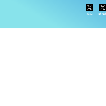
(公式)
(速報用
介
ナショナルチーム