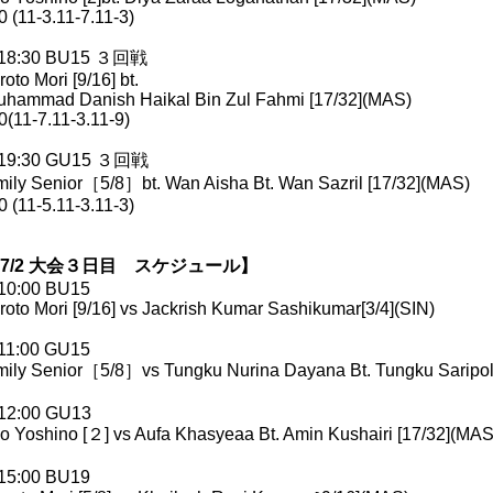
0 (11-3.11-7.11-3)
︎18:30 BU15 ３回戦
roto Mori [9/16] bt.
hammad Danish Haikal Bin Zul Fahmi [17/32](MAS)
0(11-7.11-3.11-9)
︎19:30 GU15 ３回戦
ily Senior［5/8］bt. Wan Aisha Bt. Wan Sazril [17/32](MAS)
0 (11-5.11-3.11-3)
7/2 大会３日目 スケジュール】
︎10:00 BU15
roto Mori [9/16] vs Jackrish Kumar Sashikumar[3/4](SIN)
︎11:00 GU15
ily Senior［5/8］vs Tungku Nurina Dayana Bt. Tungku Saripol
︎12:00 GU13
o Yoshino [２] vs Aufa Khasyeaa Bt. Amin Kushairi [17/32](MAS
︎15:00 BU19