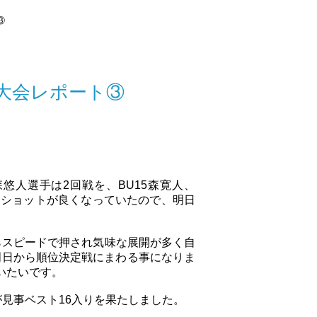
③
2026 大会レポート③
悠人選手は2回戦を、BU15森寛人、
にショットが良くなっていたので、明日
がらスピードで押され気味な展開が多く自
明日から順位決定戦にまわる事になりま
いたいです。
が見事ベスト16入りを果たしました。