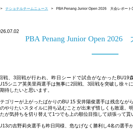
>
ナショナルチームニュース
>
PBA Penang Junior Open 2026 大会レポート
26.07.02
PBA Penang Junior Open 
回戦、3回戦が行われ、昨日シードで試合がなかったBU19森
U15シニア英美里両選手は無事に2回戦、3回戦を突破し徐々
期待したいと思います。
テゴリーが上がったばかりのBU 15 安井陽俊選手は残念な
分のやりたいスタイルに持ち込むことが出来ず惜しくも敗退。
たが気持ちを切り替えて1つでも上の順位目指して頑張って貰
U13の吉野莉央選手も昨日同様、危なげなく勝利し4名の選手