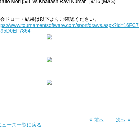
ruto Mori [5/8] vs Khailash Ravi Kumar［9/16](MAS)
会ドロー・結果は以下よりご確認ください。
tps://www.tournamentsoftware.com/sport/draws.aspx?id=16F
595D0EF7864
前へ
次へ
ニュース一覧に戻る