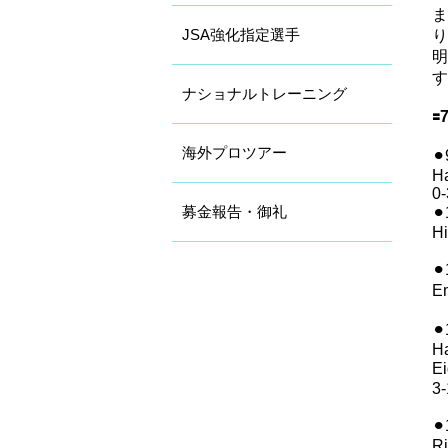
JSA強化指定選手
り
す
ナショナルトレーニング

海外プロツアー
⚫
Ha
0-
募金報告・御礼
⚫
Hi
⚫
Em
⚫
Ha
E
3-
⚫
Ri