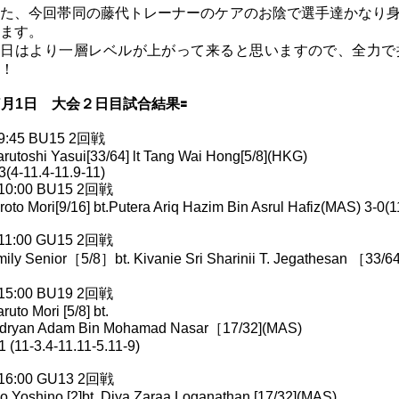
また、今回帯同の藤代トレーナーのケアのお陰で選手達かなり
ます。
明日はより一層レベルが上がって来ると思いますので、全力で
！
7月1日 大会２日目試合結果🟰
︎9:45 BU15 2回戦
rutoshi Yasui[33/64] lt Tang Wai Hong[5/8](HKG)
3(4-11.4-11.9-11)
︎10:00 BU15 2回戦
roto Mori[9/16] bt.Putera Ariq Hazim Bin Asrul Hafiz(MAS) 3-0(1
︎11:00 GU15 2回戦
ily Senior［5/8］bt. Kivanie Sri Sharinii T. Jegathesan ［33/64
︎15:00 BU19 2回戦
ruto Mori [5/8] bt.
idryan Adam Bin Mohamad Nasar［17/32](MAS)
1 (11-3.4-11.11-5.11-9)
︎16:00 GU13 2回戦
o Yoshino [2]bt. Diya Zaraa Loganathan [17/32](MAS)