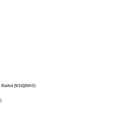
 Badrul [9/16](MAS)
)