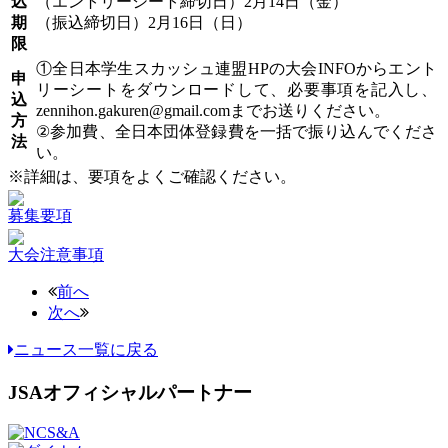
込
（エントリーシート締切日）2月14日（金）
期
（振込締切日）2月16日（日）
限
①全日本学生スカッシュ連盟HPの大会INFOからエント
申
リーシートをダウンロードして、必要事項を記入し、
込
zennihon.gakuren@gmail.comまでお送りください。
方
②参加費、全日本団体登録費を一括で振り込んでくださ
法
い。
※詳細は、要項をよくご確認ください。
募集要項
大会注意事項
前へ
次へ
ニュース一覧に戻る
JSAオフィシャルパートナー