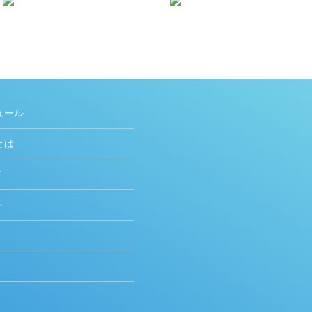
ュール
とは
て
ト