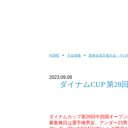
団体会員主催
HOME
>
大会情報
>
団体会員主催大会・その
2023.09.08
ダイナムCUP 第
ダイナムカップ第28回中四国オープン
募集種目は選手権男女、アンダー23