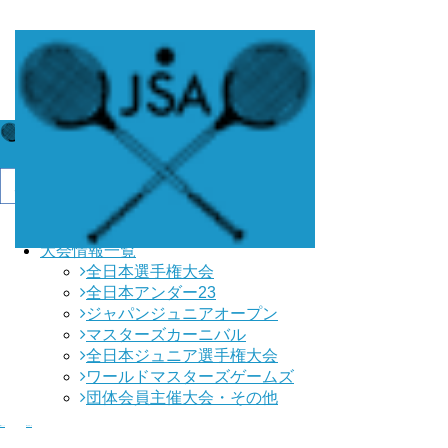
協会ページはこちら
大会情報一覧
全日本選手権大会
全日本アンダー23
ジャパンジュニアオープン
マスターズカーニバル
全日本ジュニア選手権大会
ワールドマスターズゲームズ
団体会員主催大会・その他
協会トップ
大会情報一覧