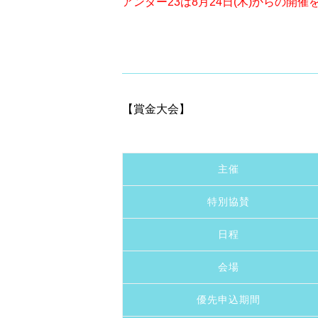
アンダー23は8月24日(木)からの開
【賞金大会】
主催
特別協賛
日程
会場
優先申込期間