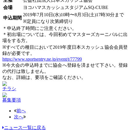
主催
公益社団法人日本スカッシュ協会
会場
ヨコハマスカッシュスタジアムSQ-CUBE
2019年7月10日(水)10時〜8月3日(土)17時30分まで
申込期間
※定員になり次第締切り
＊申込終了時間にご注意ください。
＊初出場については、今回初めてマスターズカーニバルに出
場をする方。
※すべての種目において2019年度日本スカッシュ協会会員登
録が必要です。
https://www.sportsentry.ne.jp/event/t/77799
※今大会の申込時までに協会へ登録を済ませて下さい。登録
の代行は致しません。
なお、詳細は、要項をご確認ください。
チラシ
募集要項
前へ
次へ
ニュース一覧に戻る