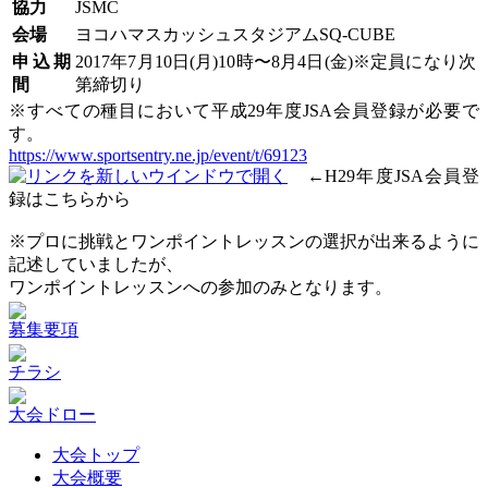
協力
JSMC
会場
ヨコハマスカッシュスタジアムSQ-CUBE
申込期
2017年7月10日(月)10時〜8月4日(金)※定員になり次
間
第締切り
※すべての種目において平成29年度JSA会員登録が必要で
す。
https://www.sportsentry.ne.jp/event/t/69123
←H29年度JSA会員登
録はこちらから
※プロに挑戦とワンポイントレッスンの選択が出来るように
記述していましたが、
ワンポイントレッスンへの参加のみとなります。
募集要項
チラシ
大会ドロー
大会トップ
大会概要