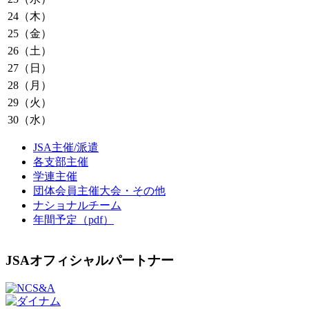
24（木）
25（金）
26（土）
27（日）
28（月）
29（火）
30（水）
JSA主催/派遣
各支部主催
学連主催
団体会員主催大会・その他
ナショナルチーム
年間予定（pdf）
JSAオフィシャルパートナー